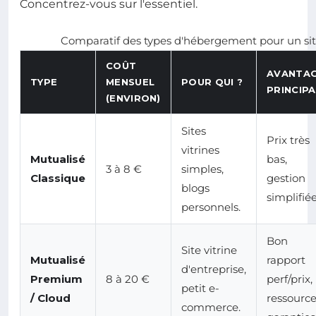
Concentrez-vous sur l'essentiel.
Comparatif des types d'hébergement pour un site
COÛT
AVANTA
TYPE
MENSUEL
POUR QUI ?
PRINCIPA
(ENVIRON)
Sites
Prix très
vitrines
Mutualisé
bas,
3 à 8 €
simples,
Classique
gestion
blogs
simplifiée
personnels.
Bon
Site vitrine
Mutualisé
rapport
d'entreprise,
Premium
8 à 20 €
perf/prix,
petit e-
/ Cloud
ressourc
commerce.