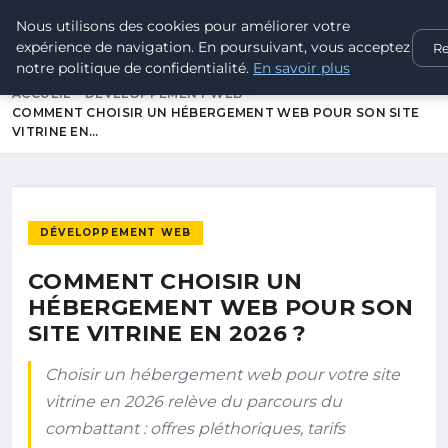
Nous utilisons des cookies pour améliorer votre
Référencement Site
Entreprise
expérience de navigation. En poursuivant, vous acceptez
Re
Expertise SEO pour votre visibilité en ligne
notre politique de confidentialité.
En savoir plus
ACCUEIL
DÉVELOPPEMENT WEB
COMMENT CHOISIR UN HÉBERGEMENT WEB POUR SON SITE
VITRINE EN…
DÉVELOPPEMENT WEB
COMMENT CHOISIR UN
HÉBERGEMENT WEB POUR SON
SITE VITRINE EN 2026 ?
Choisir un hébergement web pour votre site
vitrine en 2026 relève du parcours du
combattant : offres pléthoriques, tarifs