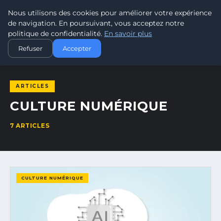
Nous utilisons des cookies pour améliorer votre expérience
RÉFÉRENCEMENT SITE
ENTREPRISE
de navigation. En poursuivant, vous acceptez notre
EXPERTISE SEO POUR VOTRE VISIBILITÉ EN LIGNE
politique de confidentialité.
En savoir plus
ACCUEIL
CULTURE NUMÉRIQUE
Refuser
Accepter
ARTICLES
CULTURE NUMÉRIQUE
7 ARTICLES
CULTURE NUMÉRIQUE