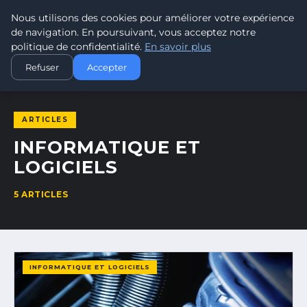
Nous utilisons des cookies pour améliorer votre expérience
RÉFÉRENCEMENT SITE
ENTREPRISE
de navigation. En poursuivant, vous acceptez notre
EXPERTISE SEO POUR VOTRE VISIBILITÉ EN LIGNE
politique de confidentialité.
En savoir plus
ACCUEIL
INFORMATIQUE ET LOGICIELS
Refuser
Accepter
ARTICLES
INFORMATIQUE ET
LOGICIELS
5 ARTICLES
INFORMATIQUE ET LOGICIELS