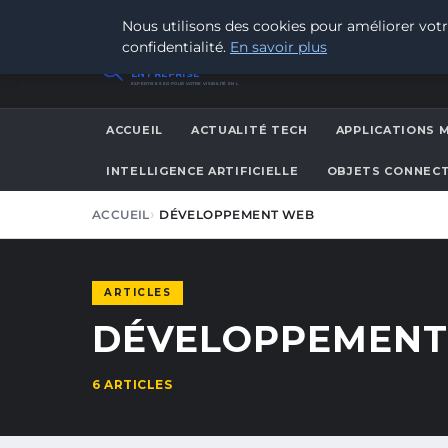
VENDREDI 7 AOÛT 2026
Nous utilisons des cookies pour améliorer votr
confidentialité.
En savoir plus
RÉFÉRENCEMENT SITE
ENTREPRISE
EXPERTISE SEO POUR VOTRE VISIBILITÉ EN LIGNE
ACCUEIL
ACTUALITÉ TECH
APPLICATIONS 
INTELLIGENCE ARTIFICIELLE
OBJETS CONNEC
ACCUEIL
DÉVELOPPEMENT WEB
ARTICLES
DÉVELOPPEMENT
6 ARTICLES