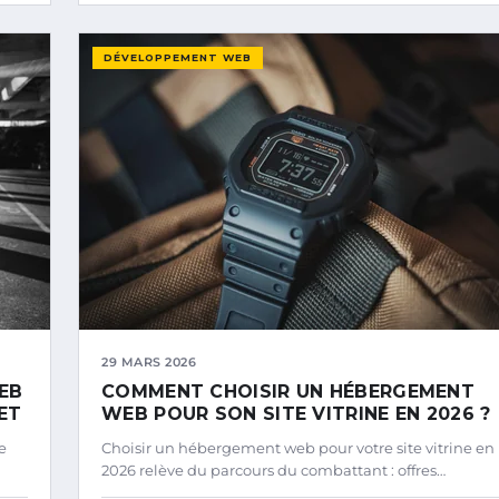
DÉVELOPPEMENT WEB
29 MARS 2026
EB
COMMENT CHOISIR UN HÉBERGEMENT
ET
WEB POUR SON SITE VITRINE EN 2026 ?
e
Choisir un hébergement web pour votre site vitrine en
2026 relève du parcours du combattant : offres…