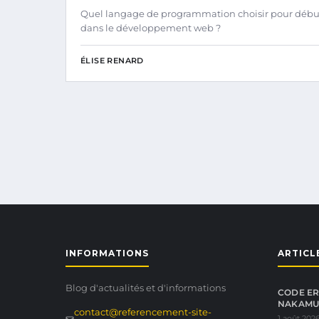
Quel langage de programmation choisir pour débu
dans le développement web ?
ÉLISE RENARD
INFORMATIONS
ARTICL
Blog d'actualités et d'informations
CODE ER
NAKAMUR
contact@referencement-site-
1 août 202