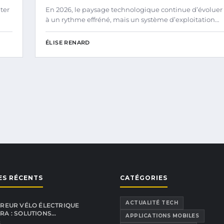
ter
En 2026, le paysage technologique continue d’évoluer
à un rythme effréné, mais un système d’exploitation…
ÉLISE RENARD
ES RÉCENTS
CATÉGORIES
ACTUALITÉ TECH
REUR VÉLO ÉLECTRIQUE
A : SOLUTIONS…
APPLICATIONS MOBILES
6