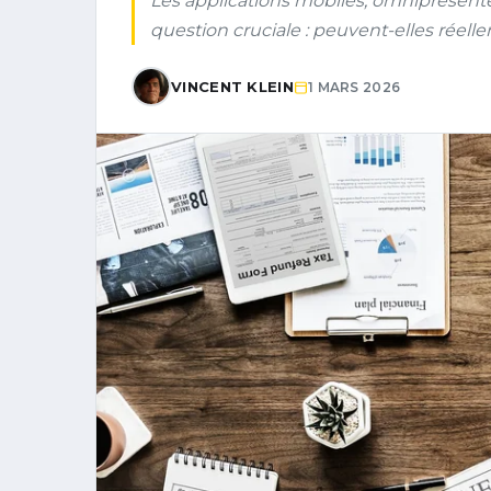
Les applications mobiles, omniprésent
question cruciale : peuvent-elles réell
VINCENT KLEIN
1 MARS 2026