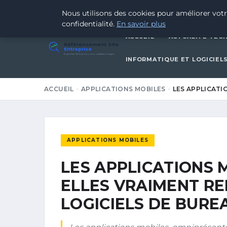
1 MARS 2026
Nous utilisons des cookies pour améliorer votr
confidentialité.
En savoir plus
ACCUEIL
ACTUALITÉ TEC
Référencement Site
Entreprise
Expertise SEO pour votre visibilité en ligne
INFORMATIQUE ET LOGICIEL
ACCUEIL
APPLICATIONS MOBILES
LES APPLICATI
APPLICATIONS MOBILES
LES APPLICATIONS 
ELLES VRAIMENT R
LOGICIELS DE BURE