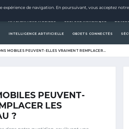
ACTUALITÉ TECH
APPLICAT
e expérience de navigation. En poursuivant, vous acceptez notre
H
APPLICATIONS MOBILES
CULTURE NUMÉRIQUE
DÉVEL
S
INTELLIGENCE ARTIFICIELLE
OBJETS CONNECTÉS
SÉC
ONS MOBILES PEUVENT-ELLES VRAIMENT REMPLACER…
MOBILES PEUVENT-
EMPLACER LES
AU ?