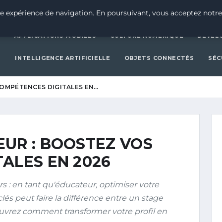
ACTUALITÉ TECH
APPLICAT
e expérience de navigation. En poursuivant, vous acceptez notre
H
APPLICATIONS MOBILES
CULTURE NUMÉRIQUE
DÉVEL
S
INTELLIGENCE ARTIFICIELLE
OBJETS CONNECTÉS
SÉC
COMPÉTENCES DIGITALES EN…
UR : BOOSTEZ VOS
ALES EN 2026
s : en tant qu'éducateur, optimiser votre
és peut faire la différence entre un stage
ouvrez comment transformer votre profil en