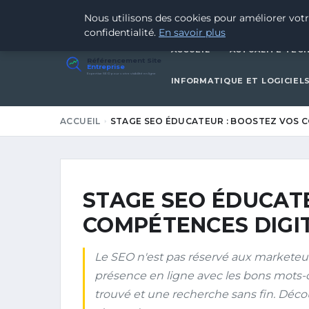
19 JUIN 2026
Nous utilisons des cookies pour améliorer votr
confidentialité.
En savoir plus
ACCUEIL
ACTUALITÉ TEC
Référencement Site
Entreprise
Expertise SEO pour votre visibilité en ligne
INFORMATIQUE ET LOGICIEL
ACCUEIL
STAGE SEO ÉDUCATEUR : BOOSTEZ VOS 
STAGE SEO ÉDUCATE
COMPÉTENCES DIGIT
Le SEO n'est pas réservé aux marketeur
présence en ligne avec les bons mots-cl
trouvé et une recherche sans fin. Déc