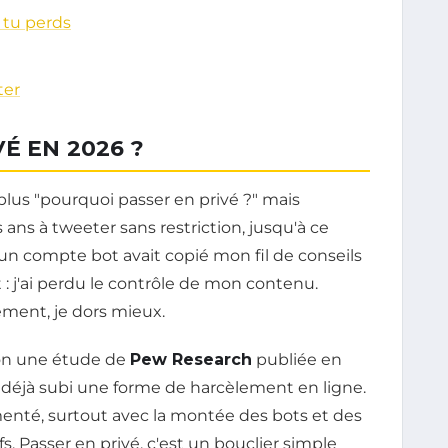
 tu perds
ter
É EN 2026 ?
plus "pourquoi passer en privé ?" mais
is ans à tweeter sans restriction, jusqu'à ce
: un compte bot avait copié mon fil de conseils
 : j'ai perdu le contrôle de mon contenu.
ement, je dors mieux.
lon une étude de
Pew Research
publiée en
t déjà subi une forme de harcèlement en ligne.
enté, surtout avec la montée des bots et des
 Passer en privé, c'est un bouclier simple