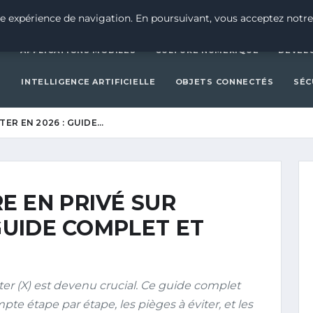
ACTUALITÉ TECH
APPLICAT
e expérience de navigation. En poursuivant, vous acceptez notre
H
APPLICATIONS MOBILES
CULTURE NUMÉRIQUE
DÉVEL
S
INTELLIGENCE ARTIFICIELLE
OBJETS CONNECTÉS
SÉC
ER EN 2026 : GUIDE…
E EN PRIVÉ SUR
 GUIDE COMPLET ET
tter (X) est devenu crucial. Ce guide complet
te étape par étape, les pièges à éviter, et les