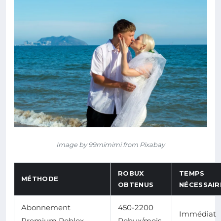
Image by 99mimimi from Pixabay
ROBUX
TEMPS
MÉTHODE
OBTENUS
NÉCESSAIR
Abonnement
450-2200
Immédiat
Premium Roblox
Robux/mois