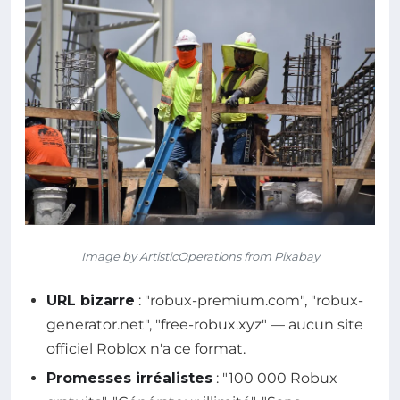
Image by ArtisticOperations from Pixabay
URL bizarre
: "robux-premium.com", "robux-
generator.net", "free-robux.xyz" — aucun site
officiel Roblox n'a ce format.
Promesses irréalistes
: "100 000 Robux