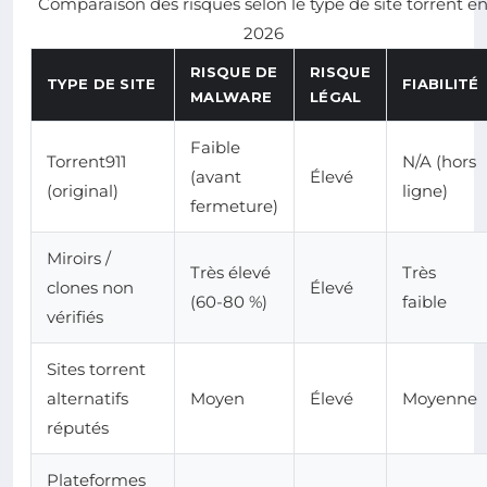
Comparaison des risques selon le type de site torrent e
2026
RISQUE DE
RISQUE
TYPE DE SITE
FIABILITÉ
MALWARE
LÉGAL
Faible
Torrent911
N/A (hors
(avant
Élevé
(original)
ligne)
fermeture)
Miroirs /
Très élevé
Très
clones non
Élevé
(60-80 %)
faible
vérifiés
Sites torrent
alternatifs
Moyen
Élevé
Moyenne
réputés
Plateformes